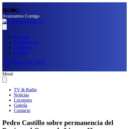
Avanzamos Contigo
Noticias
Programación
Locutores
Galería
📩 Contacto
EN VIVO
Menú
TV & Radio
Noticias
Locutores
Galería
Contacto
Pedro Castillo sobre permanencia del