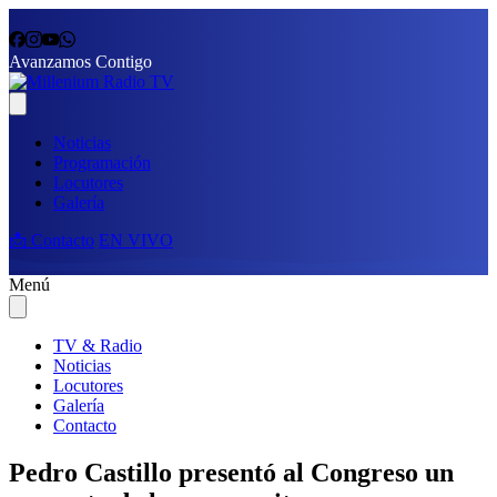
Avanzamos Contigo
Noticias
Programación
Locutores
Galería
📩 Contacto
EN VIVO
Menú
TV & Radio
Noticias
Locutores
Galería
Contacto
Pedro Castillo presentó al Congreso un