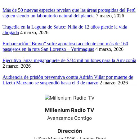
Más de 50 nuevas especies revelan que las áreas protegidas del Perú
siguen siendo un laboratorio natural del planeta
7 marzo, 2026
Tragedia en la Laguna de Sauce: Niña de 12 años pierde la vida
ahogada
4 marzo, 2026
Embarcación “Bravo” sufre aparatoso accidente con más de 160
pasajeros en la ruta San Lorenzo – Yurimaguas
4 marzo, 2026
Ejecutivo lanza megapaquete de S/34 mil millones para la Amazonía
2 marzo, 2026
Audiencia de prisión preventiva contra Adrián Villar por muerte de
Lizeth Marzano se suspendió hasta el 3 de marzo
2 marzo, 2026
Millenium Radio TV
Avanzamos Contigo
Dirección
Jr.San Martin 1916 - Lamas Perú