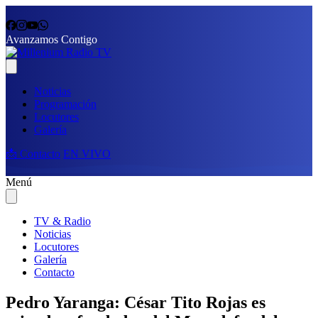
Avanzamos Contigo
Noticias
Programación
Locutores
Galería
📩 Contacto
EN VIVO
Menú
TV & Radio
Noticias
Locutores
Galería
Contacto
Pedro Yaranga: César Tito Rojas es