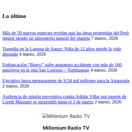
Lo último
Más de 50 nuevas especies revelan que las áreas protegidas del Perú
siguen siendo un laboratorio natural del planeta
7 marzo, 2026
Tragedia en la Laguna de Sauce: Niña de 12 años pierde la vida
ahogada
4 marzo, 2026
Embarcación “Bravo” sufre aparatoso accidente con más de 160
pasajeros en la ruta San Lorenzo – Yurimaguas
4 marzo, 2026
Ejecutivo lanza megapaquete de S/34 mil millones para la Amazonía
2 marzo, 2026
Audiencia de prisión preventiva contra Adrián Villar por muerte de
Lizeth Marzano se suspendió hasta el 3 de marzo
2 marzo, 2026
Millenium Radio TV