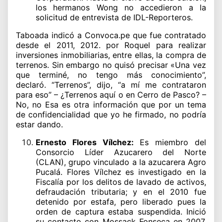
los hermanos Wong no accedieron a la
solicitud de entrevista de IDL-Reporteros.
Taboada indicó a Convoca.pe que fue contratado
desde el 2011, 2012. por Roquel para realizar
inversiones inmobiliarias, entre ellas, la compra de
terrenos. Sin embargo no quisó precisar «Una vez
que terminé, no tengo más conocimiento”,
declaró. “Terrenos”, dijo, “a mí me contrataron
para eso” – ¿Terrenos aquí o en Cerro de Pasco? –
No, no Esa es otra información que por un tema
de confidencialidad que yo he firmado, no podría
estar dando.
Ernesto Flores Vílchez:
Es miembro del
Consorcio Líder Azucarero del Norte
(CLAN), grupo vinculado a la azucarera Agro
Pucalá. Flores Vílchez es investigado en la
Fiscalía por los delitos de lavado de activos,
defraudación tributaria; y en el 2010 fue
detenido por estafa, pero liberado pues la
orden de captura estaba suspendida. Inició
su contacto con Mossack Fonseca en 2007,