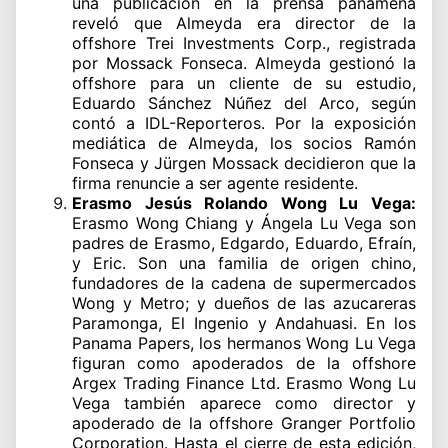
una publicación en la prensa panameña
reveló que Almeyda era director de la
offshore Trei Investments Corp., registrada
por Mossack Fonseca. Almeyda gestionó la
offshore para un cliente de su estudio,
Eduardo Sánchez Núñez del Arco, según
contó a IDL-Reporteros. Por la exposición
mediática de Almeyda, los socios Ramón
Fonseca y Jürgen Mossack decidieron que la
firma renuncie a ser agente residente.
Erasmo Jesús Rolando Wong Lu Vega:
Erasmo Wong Chiang y Ángela Lu Vega son
padres de Erasmo, Edgardo, Eduardo, Efraín,
y Eric. Son una familia de origen chino,
fundadores de la cadena de supermercados
Wong y Metro; y dueños de las azucareras
Paramonga, El Ingenio y Andahuasi. En los
Panama Papers, los hermanos Wong Lu Vega
figuran como apoderados de la offshore
Argex Trading Finance Ltd. Erasmo Wong Lu
Vega también aparece como director y
apoderado de la offshore Granger Portfolio
Corporation. Hasta el cierre de esta edición,