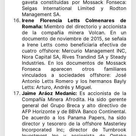
gaveta constituidas por Mossack Fonseca:
Selgas International Limited y Rodton
Management SA.
Irene Florencia Letts Colmenares de
Romaña:
Miembro del directorio y accionista
de la compañia minera Volcan. En un
documento de noviembre de 2015, se señala
a Irene Letts como beneficiaria efectiva de
cuatro offshore: Mercurio Management INC,
Nora Capital SA, Rives Trandind SA y Steady
Industries. En los documentos de Mossack
Fonseca aparecen otros familiares
vinculados a sociedades offshore: José
Antonio Letts Romero y los hermanos Bayly
Letts: Arturo, Andrés y Miguel.
Jaime Aráoz Medanic:
Es accionista de la
Compañía Minera Afrodita. Ha sido gerente
general del Grupo Breca y alto directivo de
AFP Horizonte y de BBVA Banco Continental.
De acuerdo a los Panama Papers, ha sido
director y tesorero de la offshore Masterley
Incorporated Inc; director de Turnbrook
Investment Inc y accionista de Ontake