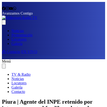
Avanzamos Contigo
Noticias
Programación
Locutores
Galería
📩 Contacto
EN VIVO
Menú
TV & Radio
Noticias
Locutores
Galería
Contacto
Piura | Agente del INPE retenido por