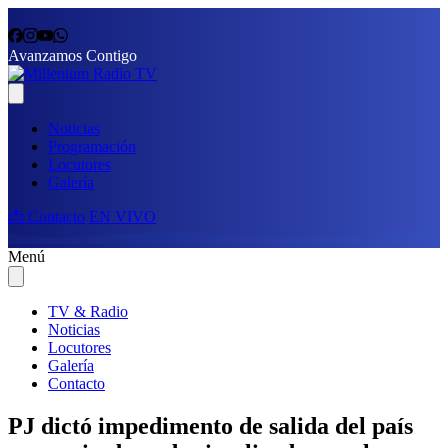
Avanzamos Contigo
Noticias
Programación
Locutores
Galería
📩 Contacto
EN VIVO
Menú
TV & Radio
Noticias
Locutores
Galería
Contacto
PJ dictó impedimento de salida del país