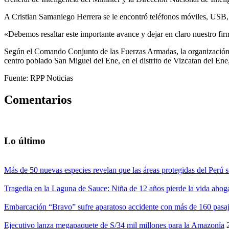
A Cristian Samaniego Herrera se le encontró teléfonos móviles, USB
«Debemos resaltar este importante avance y dejar en claro nuestro fi
Según el Comando Conjunto de las Fuerzas Armadas, la organización 
centro poblado San Miguel del Ene, en el distrito de Vizcatan del Ene
Fuente: RPP Noticias
Comentarios
Lo último
Más de 50 nuevas especies revelan que las áreas protegidas del Perú s
Tragedia en la Laguna de Sauce: Niña de 12 años pierde la vida ahog
Embarcación “Bravo” sufre aparatoso accidente con más de 160 pasaj
Ejecutivo lanza megapaquete de S/34 mil millones para la Amazonía