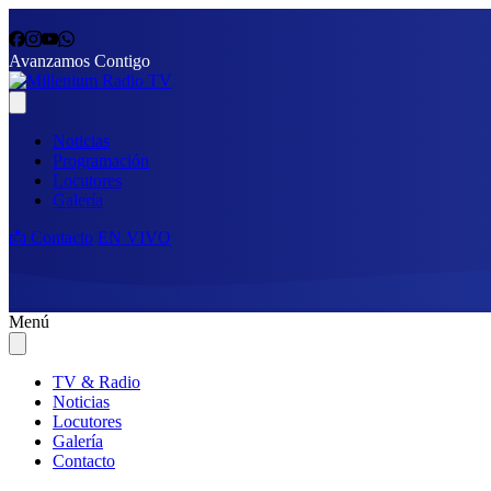
Avanzamos Contigo
Noticias
Programación
Locutores
Galería
📩 Contacto
EN VIVO
Menú
TV & Radio
Noticias
Locutores
Galería
Contacto