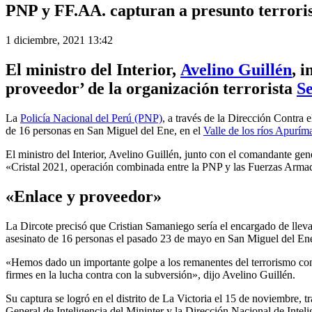
PNP y FF.AA. capturan a presunto terroris
1 diciembre, 2021 13:42
El ministro del Interior,
Avelino Guillén
, 
proveedor’ de la organización terrorista
S
La
Policía Nacional del Perú (PNP)
, a través de la Dirección Contra 
de 16 personas en San Miguel del Ene, en el
Valle de los ríos Apurí
El ministro del Interior, Avelino Guillén, junto con el comandante gen
«Cristal 2021, operación combinada entre la PNP y las Fuerzas Arma
«Enlace y proveedor»
La Dircote precisó que Cristian Samaniego sería el encargado de llev
asesinato de 16 personas el pasado 23 de mayo en San Miguel del En
«Hemos dado un importante golpe a los remanentes del terrorismo con
firmes en la lucha contra con la subversión», dijo Avelino Guillén.
Su captura se logró en el distrito de La Victoria el 15 de noviembre, 
General de Inteligencia del Mininter y la Dirección Nacional de Inteli