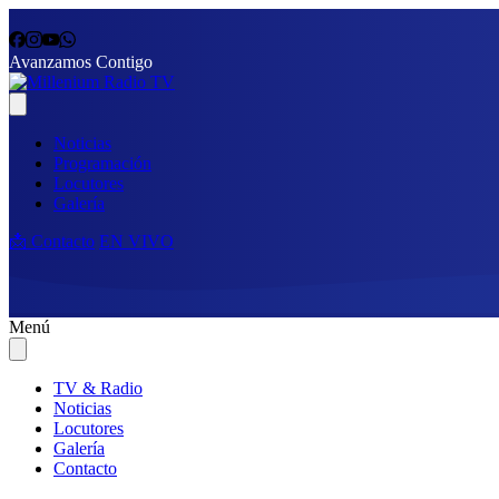
Avanzamos Contigo
Noticias
Programación
Locutores
Galería
📩 Contacto
EN VIVO
Menú
TV & Radio
Noticias
Locutores
Galería
Contacto