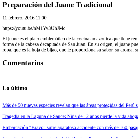
Preparación del Juane Tradicional
11 febrero, 2016 11:00
https://youtu.be/nM1Yv3UhJMc
El juane es el plato emblemático de la cocina amazónica que tiene remi
forma de la cabeza decapitada de San Juan. En su origen, el juane pued
ropa, que es la hoja de bijao, que le proporciona su sabor, su aroma, su
Comentarios
Lo último
Más de 50 nuevas especies revelan que las áreas protegidas del Perú s
Tragedia en la Laguna de Sauce: Niña de 12 años pierde la vida ahog
Embarcación “Bravo” sufre aparatoso accidente con más de 160 pasaj