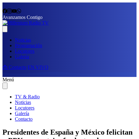
Avanzamos Contigo
Noticias
Programación
Locutores
Galería
📩 Contacto
EN VIVO
Menú
TV & Radio
Noticias
Locutores
Galería
Contacto
Presidentes de España y México felicitan