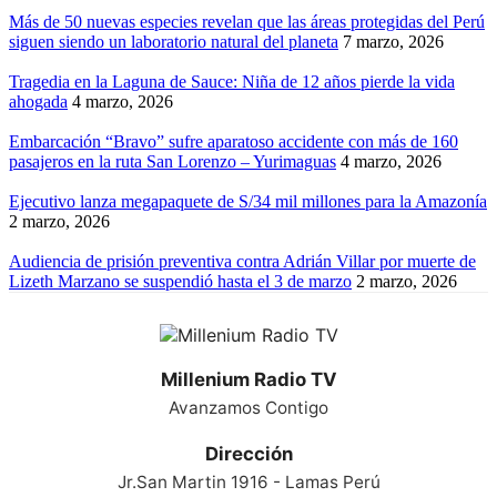
Más de 50 nuevas especies revelan que las áreas protegidas del Perú
siguen siendo un laboratorio natural del planeta
7 marzo, 2026
Tragedia en la Laguna de Sauce: Niña de 12 años pierde la vida
ahogada
4 marzo, 2026
Embarcación “Bravo” sufre aparatoso accidente con más de 160
pasajeros en la ruta San Lorenzo – Yurimaguas
4 marzo, 2026
Ejecutivo lanza megapaquete de S/34 mil millones para la Amazonía
2 marzo, 2026
Audiencia de prisión preventiva contra Adrián Villar por muerte de
Lizeth Marzano se suspendió hasta el 3 de marzo
2 marzo, 2026
Millenium Radio TV
Avanzamos Contigo
Dirección
Jr.San Martin 1916 - Lamas Perú