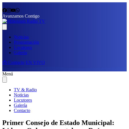
Avanzamos Contigo
Noticias
Programación
Locutores
Galería
📩 Contacto
EN VIVO
Menú
TV & Radio
Noticias
Locutores
Galería
Contacto
Primer Consejo de Estado Municipal: