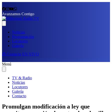
Avanzamos Contigo
Noticias
Programación
Locutores
Galería
📩 Contacto
EN VIVO
Menú
TV & Radio
Noticias
Locutores
Galería
Contacto
Promulgan modificación a ley que