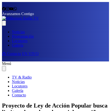
Avanzamos Contigo
Noticias
Programación
Locutores
Galería
📩 Contacto
EN VIVO
Menú
TV & Radio
Noticias
Locutores
Galería
Contacto
Proyecto de Ley de Acción Popular busca