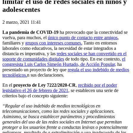
limitar el uso de redes sociales en niños y
adolescentes
2 marzo, 2021 11:41
La pandemia de COVID-19
ha provocado que la conectividad se
vuelva, para muchos, el
único punto de contacto entre amigos
,
familiares y
grupos con intereses comunes.
Tanto en entornos
laborales como educativos, la necesidad de estar integrados a
distancia es imperativa, y las
redes sociales se han convertido en el
soporte de comunidades digitales
de todo tipo. En ese contexto,
el
congresista Luis Carlos Simeón Hurtado, de Acción Popular,
ha
presentado un proyecto de ley que
regula el uso indebido de medios
tecnológicos.
n sus declaraciones.
En el
proyecto de Ley 7222/2020-CR
,
recibido por el poder
legislativo el 26 de febrero de 2021
, se establecen una serie de
criterios bajo el concepto siguiente:
“Regular el uso indebido de medios tecnológicos en
telecomunicaciones, como las redes sociales y aplicaciones.
Asimismo, se busca establecer parámetros y procedimientos
generales del uso de las redes sociales en Internet que permitan
proteger a los usuarios frente a conductas lesivas o potencialmente
peligrosas, resultado de a extralimitación o uso inadecuado de las