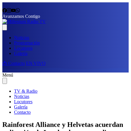
Avanzamos Contigo
Noticias
Programación
Locutores
Galería
📩 Contacto
EN VIVO
Menú
TV & Radio
Noticias
Locutores
Galería
Contacto
Rainforest Alliance y Helvetas acuerdan