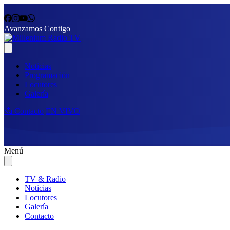
Avanzamos Contigo
Noticias
Programación
Locutores
Galería
📩 Contacto
EN VIVO
Menú
TV & Radio
Noticias
Locutores
Galería
Contacto