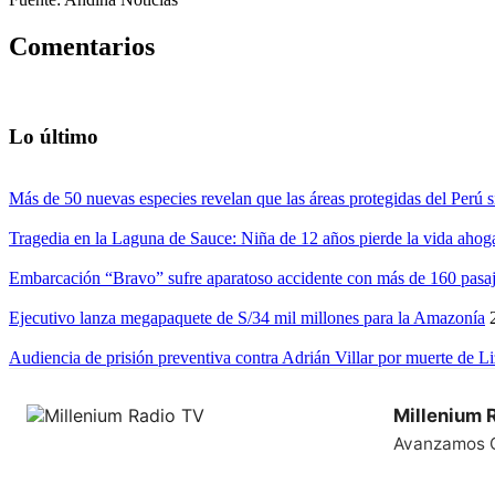
Comentarios
Lo último
Más de 50 nuevas especies revelan que las áreas protegidas del Perú s
Tragedia en la Laguna de Sauce: Niña de 12 años pierde la vida ahog
Embarcación “Bravo” sufre aparatoso accidente con más de 160 pasaj
Ejecutivo lanza megapaquete de S/34 mil millones para la Amazonía
Audiencia de prisión preventiva contra Adrián Villar por muerte de L
Millenium 
Avanzamos 