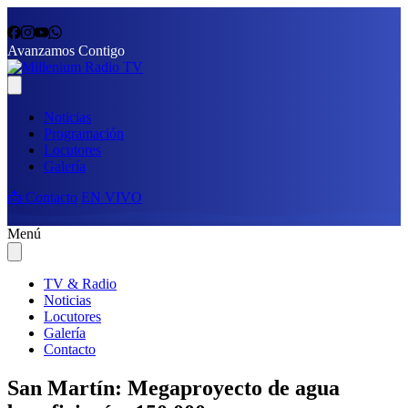
Avanzamos Contigo
Noticias
Programación
Locutores
Galería
📩 Contacto
EN VIVO
Menú
TV & Radio
Noticias
Locutores
Galería
Contacto
San Martín: Megaproyecto de agua