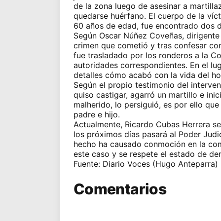
de la zona luego de asesinar a martilla
quedarse huérfano. El cuerpo de la ví
60 años de edad, fue encontrado dos d
Según Oscar Núñez Coveñas, dirigente 
crimen que cometió y tras confesar com
fue trasladado por los ronderos a la C
autoridades correspondientes. En el lu
detalles cómo acabó con la vida del h
Según el propio testimonio del interven
quiso castigar, agarró un martillo e in
malherido, lo persiguió, es por ello q
padre e hijo.
Actualmente, Ricardo Cubas Herrera se 
los próximos días pasará al Poder Judic
hecho ha causado conmoción en la comu
este caso y se respete el estado de de
Fuente: Diario Voces (Hugo Anteparra)
Comentarios