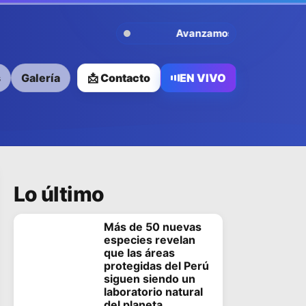
Avanzamos Contigo
s
Galería
📩 Contacto
EN VIVO
Lo último
Más de 50 nuevas
especies revelan
que las áreas
protegidas del Perú
siguen siendo un
laboratorio natural
del planeta