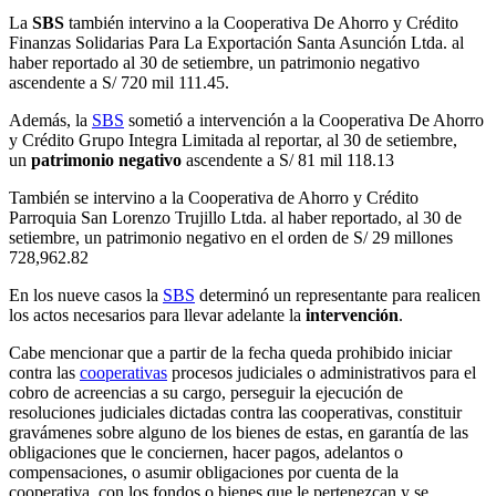
La
SBS
también intervino a la Cooperativa De Ahorro y Crédito
Finanzas Solidarias Para La Exportación Santa Asunción Ltda. al
haber reportado al 30 de setiembre, un patrimonio negativo
ascendente a S/ 720 mil 111.45.
Además, la
SBS
sometió a intervención a la Cooperativa De Ahorro
y Crédito Grupo Integra Limitada al reportar, al 30 de setiembre,
un
patrimonio negativo
ascendente a S/ 81 mil 118.13
También se intervino a la Cooperativa de Ahorro y Crédito
Parroquia San Lorenzo Trujillo Ltda. al haber reportado, al 30 de
setiembre, un patrimonio negativo en el orden de S/ 29 millones
728,962.82
En los nueve casos la
SBS
determinó un representante para realicen
los actos necesarios para llevar adelante la
intervención
.
Cabe mencionar que a partir de la fecha queda prohibido iniciar
contra las
cooperativas
procesos judiciales o administrativos para el
cobro de acreencias a su cargo, perseguir la ejecución de
resoluciones judiciales dictadas contra las cooperativas, constituir
gravámenes sobre alguno de los bienes de estas, en garantía de las
obligaciones que le conciernen, hacer pagos, adelantos o
compensaciones, o asumir obligaciones por cuenta de la
cooperativa, con los fondos o bienes que le pertenezcan y se