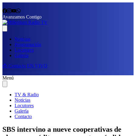
Avanzamos Contigo
Noticias
Programación
Locutores
Galería
📩 Contacto
EN VIVO
Menú
TV & Radio
Noticias
Locutores
Galería
Contacto
SBS intervino a nueve cooperativas de