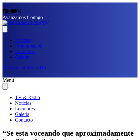
Avanzamos Contigo
Noticias
Programación
Locutores
Galería
📩 Contacto
EN VIVO
Menú
TV & Radio
Noticias
Locutores
Galería
Contacto
“Se esta voceando que aproximadamente