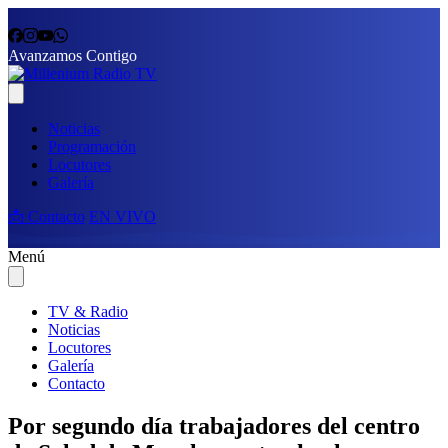
Avanzamos Contigo
Noticias
Programación
Locutores
Galería
📩 Contacto
EN VIVO
Menú
TV & Radio
Noticias
Locutores
Galería
Contacto
Por segundo día trabajadores del centro