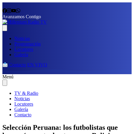
Avanzamos Contigo
Noticias
Programación
Locutores
Galería
Contacto
EN VIVO
Menú
TV & Radio
Noticias
Locutores
Galería
Contacto
Selección Peruana: los futbolistas que