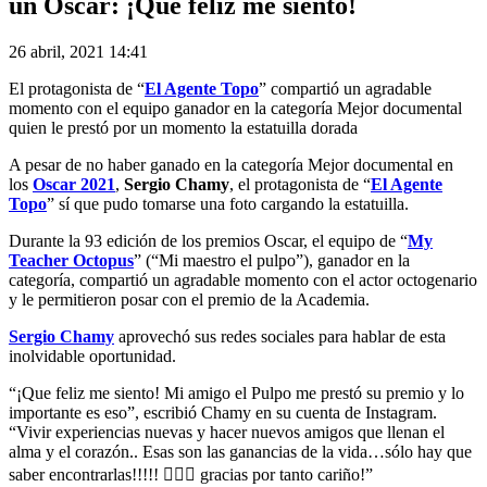
un Oscar: ¡Qué feliz me siento!
26 abril, 2021 14:41
El protagonista de “
El Agente Topo
” compartió un agradable
momento con el equipo ganador en la categoría Mejor documental
quien le prestó por un momento la estatuilla dorada
A pesar de no haber ganado en la categoría Mejor documental en
los
Oscar 2021
,
Sergio Chamy
, el protagonista de “
El Agente
Topo
” sí que pudo tomarse una foto cargando la estatuilla.
Durante la 93 edición de los premios Oscar, el equipo de “
My
Teacher Octopus
” (“Mi maestro el pulpo”), ganador en la
categoría, compartió un agradable momento con el actor octogenario
y le permitieron posar con el premio de la Academia.
Sergio Chamy
aprovechó sus redes sociales para hablar de esta
inolvidable oportunidad.
“¡Que feliz me siento! Mi amigo el Pulpo me prestó su premio y lo
importante es eso”, escribió Chamy en su cuenta de Instagram.
“Vivir experiencias nuevas y hacer nuevos amigos que llenan el
alma y el corazón.. Esas son las ganancias de la vida…sólo hay que
saber encontrarlas!!!!! 🕵🏻‍♂️ gracias por tanto cariño!”