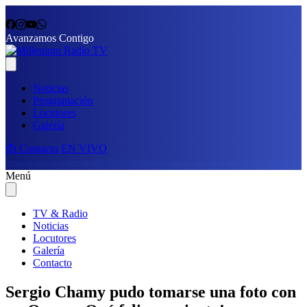
Avanzamos Contigo
Noticias
Programación
Locutores
Galería
📩 Contacto
EN VIVO
Menú
TV & Radio
Noticias
Locutores
Galería
Contacto
Sergio Chamy pudo tomarse una foto con