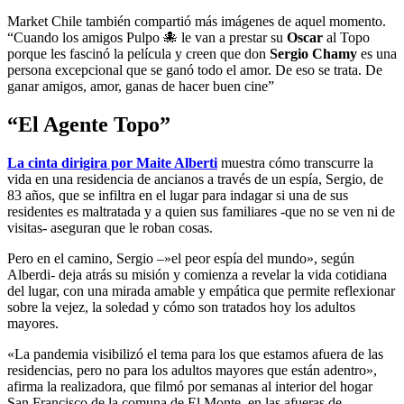
Market Chile también compartió más imágenes de aquel momento.
“Cuando los amigos Pulpo 🐙 le van a prestar su
Oscar
al Topo
porque les fascinó la película y creen que don
Sergio Chamy
es una
persona excepcional que se ganó todo el amor. De eso se trata. De
ganar amigos, amor, ganas de hacer buen cine”
“El Agente Topo”
La cinta dirigira por Maite Alberti
muestra cómo transcurre la
vida en una residencia de ancianos a través de un espía, Sergio, de
83 años, que se infiltra en el lugar para indagar si una de sus
residentes es maltratada y a quien sus familiares -que no se ven ni de
visitas- aseguran que le roban cosas.
Pero en el camino, Sergio –»el peor espía del mundo», según
Alberdi- deja atrás su misión y comienza a revelar la vida cotidiana
del lugar, con una mirada amable y empática que permite reflexionar
sobre la vejez, la soledad y cómo son tratados hoy los adultos
mayores.
«La pandemia visibilizó el tema para los que estamos afuera de las
residencias, pero no para los adultos mayores que están adentro»,
afirma la realizadora, que filmó por semanas al interior del hogar
San Francisco de la comuna de El Monte, en las afueras de