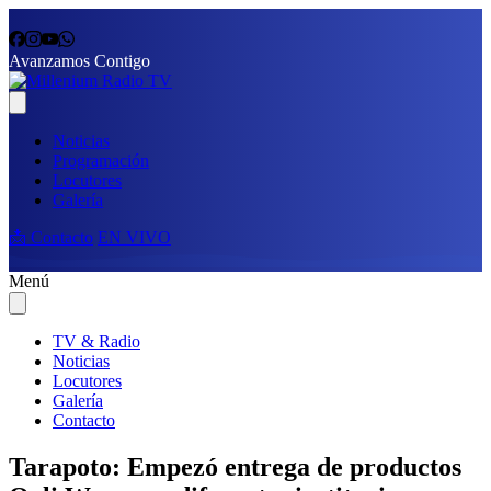
Avanzamos Contigo
Noticias
Programación
Locutores
Galería
📩 Contacto
EN VIVO
Menú
TV & Radio
Noticias
Locutores
Galería
Contacto
Tarapoto: Empezó entrega de productos