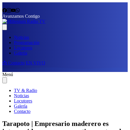
Avanzamos Contigo
Noticias
Programación
Locutores
Galería
📩 Contacto
EN VIVO
Menú
TV & Radio
Noticias
Locutores
Galería
Contacto
Tarapoto | Empresario maderero es