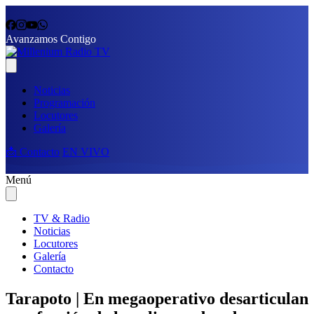
Avanzamos Contigo
Noticias
Programación
Locutores
Galería
📩 Contacto
EN VIVO
Menú
TV & Radio
Noticias
Locutores
Galería
Contacto
Tarapoto | En megaoperativo desarticulan