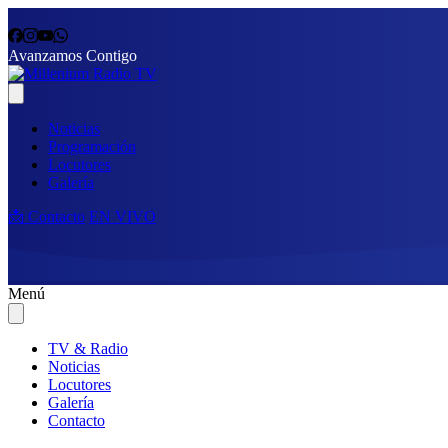
Avanzamos Contigo
Noticias
Programación
Locutores
Galería
📩 Contacto
EN VIVO
Menú
TV & Radio
Noticias
Locutores
Galería
Contacto