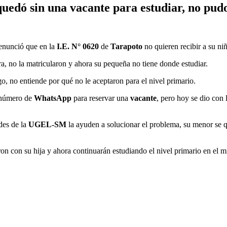
edó sin una vacante para estudiar, no pudo
denunció que en la
I.E. N° 0620
de
Tarapoto
no quieren recibir a su ni
ra, no la matricularon y ahora su pequeña no tiene donde estudiar.
o, no entiende por qué no le aceptaron para el nivel primario.
l número de
WhatsApp
para reservar una
vacante
, pero hoy se dio con 
des de la
UGEL-SM
la ayuden a solucionar el problema, su menor se q
on con su hija y ahora continuarán estudiando el nivel primario en el m