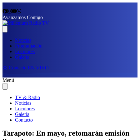
Avanzamos Contigo
Noticias
Programación
Locutores
Galería
📩 Contacto
EN VIVO
Menú
TV & Radio
Noticias
Locutores
Galería
Contacto
Tarapoto: En mayo, retomarán emisión