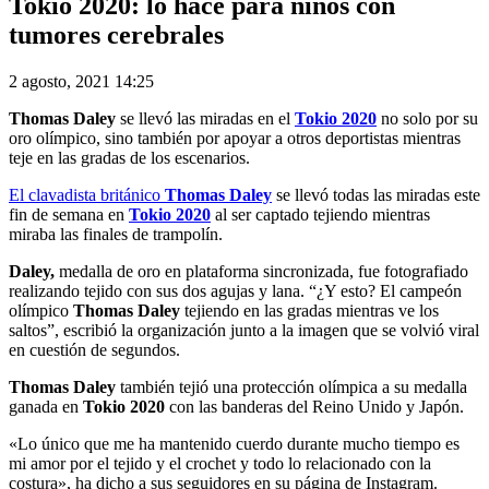
Tokio 2020: lo hace para niños con
tumores cerebrales
2 agosto, 2021 14:25
Thomas Daley
se llevó las miradas en el
Tokio 2020
no solo por su
oro olímpico, sino también por apoyar a otros deportistas mientras
teje en las gradas de los escenarios.
El clavadista británico
Thomas Daley
se llevó todas las miradas este
fin de semana en
Tokio 2020
al ser captado tejiendo mientras
miraba las finales de trampolín.
Daley,
medalla de oro en plataforma sincronizada, fue fotografiado
realizando tejido con sus dos agujas y lana. “¿Y esto? El campeón
olímpico
Thomas Daley
tejiendo en las gradas mientras ve los
saltos”, escribió la organización junto a la imagen que se volvió viral
en cuestión de segundos.
Thomas Daley
también tejió una protección olímpica a su medalla
ganada en
Tokio 2020
con las banderas del Reino Unido y Japón.
«Lo único que me ha mantenido cuerdo durante mucho tiempo es
mi amor por el tejido y el crochet y todo lo relacionado con la
costura», ha dicho a sus seguidores en su página de Instagram.