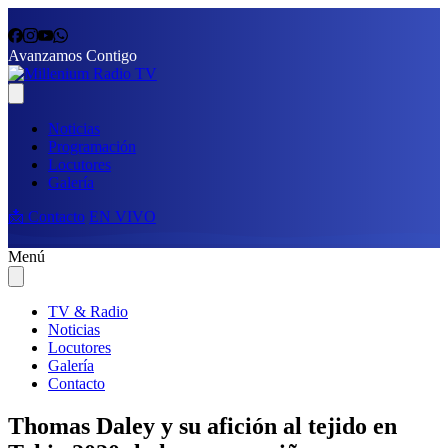
Avanzamos Contigo
Noticias
Programación
Locutores
Galería
📩 Contacto
EN VIVO
Menú
TV & Radio
Noticias
Locutores
Galería
Contacto
Thomas Daley y su afición al tejido en