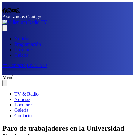
Avanzamos Contigo
Noticias
Programación
Locutores
Galería
📩 Contacto
EN VIVO
Menú
TV & Radio
Noticias
Locutores
Galería
Contacto
Paro de trabajadores en la Universidad