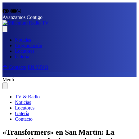
Avanzamos Contigo
Noticias
Programación
Locutores
Galería
📩 Contacto
EN VIVO
Menú
TV & Radio
Noticias
Locutores
Galería
Contacto
«Transformers» en San Martín: La