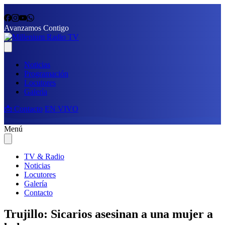
Avanzamos Contigo
Noticias
Programación
Locutores
Galería
📩 Contacto
EN VIVO
Menú
TV & Radio
Noticias
Locutores
Galería
Contacto
Trujillo: Sicarios asesinan a una mujer a