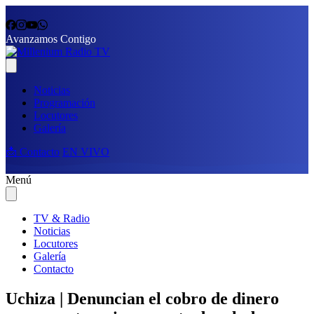
Avanzamos Contigo
Noticias
Programación
Locutores
Galería
📩 Contacto
EN VIVO
Menú
TV & Radio
Noticias
Locutores
Galería
Contacto
Uchiza | Denuncian el cobro de dinero