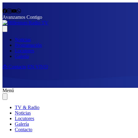
Avanzamos Contigo
Noticias
Programación
Locutores
Galería
📩 Contacto
EN VIVO
Menú
TV & Radio
Noticias
Locutores
Galería
Contacto