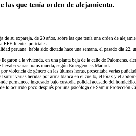
e las que tenía orden de alejamiento.
a de su expareja, de 20 años, sobre las que tenía una orden de alejami
a EFE fuentes policiales.
nalidad peruana, había sido dictada hace una semana, el pasado día 22, 
llegaron a la vivienda, en una planta baja de la calle de Palomeras, aler
e llevaba varias horas muerta, según Emergencias Madrid.
or violencia de género en las últimas horas, presentaba varias puñalada
l sufrir varias heridas por arma blanca en el cuello, el tórax y el abdom
nde permanece ingresado bajo custodia policial acusado del homicidio. 
de lo ocurrido poco después por una psicóloga de Samur-Protección Civi