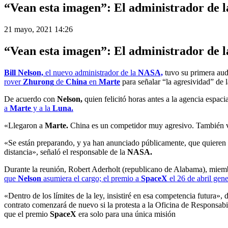
“Vean esta imagen”: El administrador de l
21 mayo, 2021 14:26
“Vean esta imagen”: El administrador de l
Bill Nelson,
el nuevo administrador de la
NASA,
tuvo su primera aud
rover
Zhurong
de
China
en
Marte
para señalar “la agresividad” de l
De acuerdo con
Nelson,
quien felicitó horas antes a la agencia espaci
a
Marte
y a la
Luna.
«Llegaron a
Marte.
China es un competidor muy agresivo. También v
«Se están preparando, y ya han anunciado públicamente, que quieren e
distancia», señaló el responsable de la
NASA.
Durante la reunión, Robert Aderholt (republicano de Alabama), miembr
que
Nelson
asumiera el cargo; el premio a
SpaceX
el 26 de abril gen
«Dentro de los límites de la ley, insistiré en esa competencia futura», 
contrato comenzará de nuevo si la protesta a la Oficina de Responsab
que el premio
SpaceX
era solo para una única misión