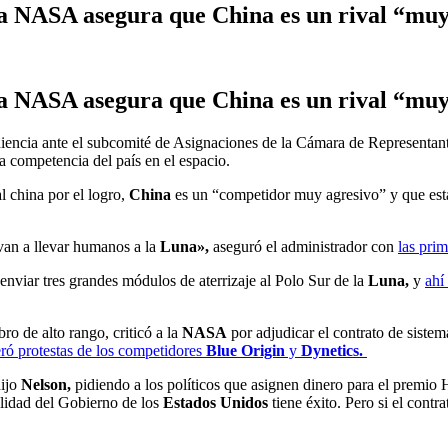
a NASA asegura que China es un rival “muy 
a NASA asegura que China es un rival “muy 
iencia ante el subcomité de Asignaciones de la Cámara de Representan
a competencia del país en el espacio.
al china por el logro,
China
es un “competidor muy agresivo” y que est
an a llevar humanos a la
Luna»,
aseguró el administrador con
las pri
nviar tres grandes módulos de aterrizaje al Polo Sur de la
Luna,
y
ahí
o de alto rango, criticó a la
NASA
por adjudicar el contrato de siste
eró protestas de los competidores
Blue Origin
y
Dynetics.
dijo
Nelson,
pidiendo a los políticos que asignen dinero para el premi
ilidad del Gobierno de los
Estados Unidos
tiene éxito. Pero si el contr