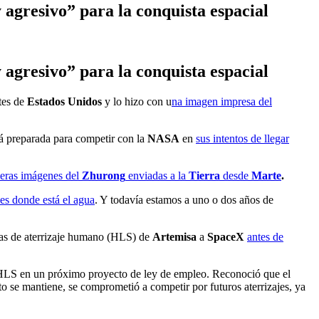
agresivo” para la conquista espacial
agresivo” para la conquista espacial
tes de
Estados Unidos
y lo hizo con u
na imagen impresa del
á preparada para competir con la
NASA
en
sus intentos de llegar
meras imágenes del
Zhurong
enviadas a la
Tierra
desde
Marte
.
 es donde está el agua
. Y todavía estamos a uno o dos años de
mas de aterrizaje humano (HLS) de
Artemisa
a
SpaceX
antes de
o HLS en un próximo proyecto de ley de empleo. Reconoció que el
ato se mantiene, se comprometió a competir por futuros aterrizajes, ya