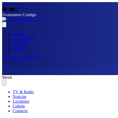
Avanzamos Contigo
Noticias
Programación
Locutores
Galería
📩 Contacto
EN VIVO
Menú
TV & Radio
Noticias
Locutores
Galería
Contacto