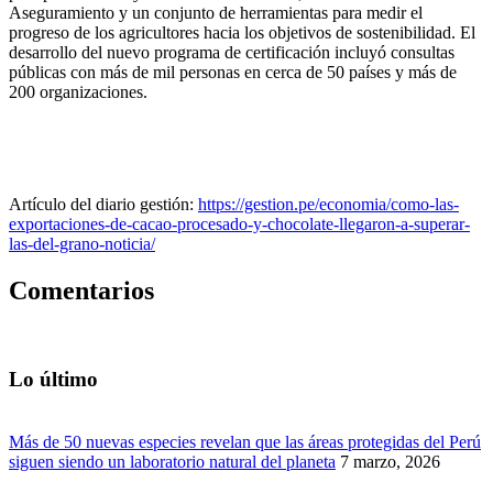
Aseguramiento y un conjunto de herramientas para medir el
progreso de los agricultores hacia los objetivos de sostenibilidad. El
desarrollo del nuevo programa de certificación incluyó consultas
públicas con más de mil personas en cerca de 50 países y más de
200 organizaciones.
Artículo del diario gestión:
https://gestion.pe/economia/como-las-
exportaciones-de-cacao-procesado-y-chocolate-llegaron-a-superar-
las-del-grano-noticia/
Comentarios
Lo último
Más de 50 nuevas especies revelan que las áreas protegidas del Perú
siguen siendo un laboratorio natural del planeta
7 marzo, 2026