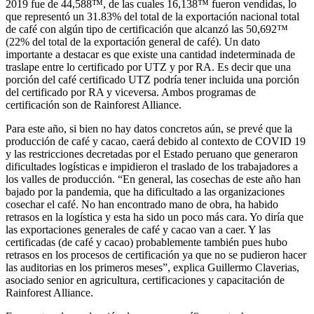
2019 fue de 44,588™, de las cuales 16,138™ fueron vendidas, lo
que representó un 31.83% del total de la exportación nacional total
de café con algún tipo de certificación que alcanzó las 50,692™
(22% del total de la exportación general de café). Un dato
importante a destacar es que existe una cantidad indeterminada de
traslape entre lo certificado por UTZ y por RA. Es decir que una
porción del café certificado UTZ podría tener incluida una porción
del certificado por RA y viceversa. Ambos programas de
certificación son de Rainforest Alliance.
Para este año, si bien no hay datos concretos aún, se prevé que la
producción de café y cacao, caerá debido al contexto de COVID 19
y las restricciones decretadas por el Estado peruano que generaron
dificultades logísticas e impidieron el traslado de los trabajadores a
los valles de producción. “En general, las cosechas de este año han
bajado por la pandemia, que ha dificultado a las organizaciones
cosechar el café. No han encontrado mano de obra, ha habido
retrasos en la logística y esta ha sido un poco más cara. Yo diría que
las exportaciones generales de café y cacao van a caer. Y las
certificadas (de café y cacao) probablemente también pues hubo
retrasos en los procesos de certificación ya que no se pudieron hacer
las auditorias en los primeros meses”, explica Guillermo Claverias,
asociado senior en agricultura, certificaciones y capacitación de
Rainforest Alliance.