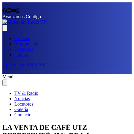
Avanzamos Contigo
Noticias
Programación
Locutores
Galería
📩 Contacto
EN VIVO
Menú
TV & Radio
Noticias
Locutores
Galería
Contacto
LA VENTA DE CAFÉ UTZ