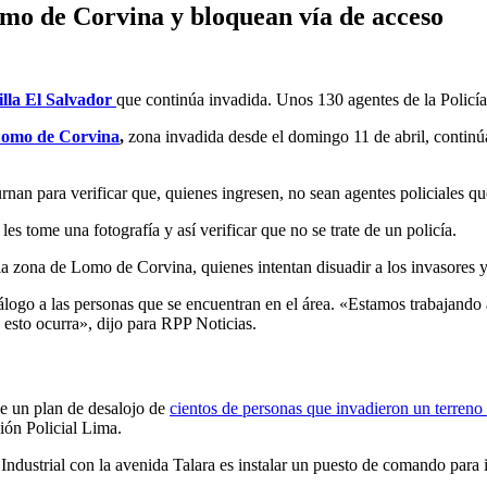
omo de Corvina y bloquean vía de acceso
illa El Salvador
que continúa invadida. Unos 130 agentes de la Policía 
omo de Corvina
,
zona invadida desde el domingo 11 de abril, continú
rnan para verificar que, quienes ingresen, no sean agentes policiales que
les tome una fotografía y así verificar que no se trate de un policía.
la zona de Lomo de Corvina, quienes intentan disuadir a los invasores y s
iálogo a las personas que se encuentran en el área. «Estamos trabajando
 esto ocurra», dijo para RPP Noticias.
 de un plan de desalojo de
cientos de personas que invadieron un terre
ión Policial Lima.
 Industrial con la avenida Talara es instalar un puesto de comando para 