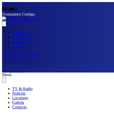
Avanzamos Contigo
Noticias
Programación
Locutores
Galería
📩 Contacto
EN VIVO
Menú
TV & Radio
Noticias
Locutores
Galería
Contacto