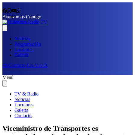
Avanzamos Contigo
Noticias
Programación
Locutores
Galería
📩 Contacto
EN VIVO
Menú
TV & Radio
Noticias
Locutores
Galería
Contacto
Viceministro de Transportes es