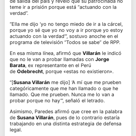
de salida del país y reveló que su patrocinada no
teme ir a prisión porque está “actuando con la
verdad”.
“Ella me dijo ‘yo no tengo miedo de ir a la cárcel,
porque yo sé que yo no voy a ir porque yo estoy
actuando con la verdad’”, sostuvo anoche en el
programa de televisión “Todos se sabe” de RPP.
En esa misma línea, afirmó que
Villarán
le indicó
que no le van a probar llamadas con
Jor
g
e
Barata
, ex representante en el Perú
de
Odebrecht
, porque «estas no existieron».
“[
Susana Villarán
me dijo] ‘A mí que me prueben
categóricamente que me han llamado o que he
llamado. Que me prueben. Nunca me lo van a
probar porque no hay’”, señaló el letrado.
Asimismo, Paredes afirmó que cree en la palabra
de
Susana Villarán
, pues de lo contrario estaría
trabajando en una distinta estrategia de defensa
legal.