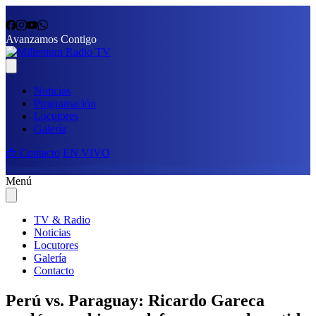
Avanzamos Contigo
Noticias
Programación
Locutores
Galería
📩 Contacto
EN VIVO
Menú
TV & Radio
Noticias
Locutores
Galería
Contacto
Perú vs. Paraguay: Ricardo Gareca