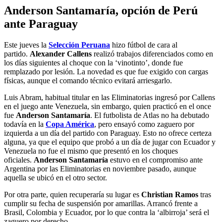
Anderson Santamaría, opción de Perú
ante Paraguay
Este jueves la
Selección Peruana
hizo fútbol de cara al
partido.
Alexander Callens
realizó trabajos diferenciados como en
los días siguientes al choque con la ‘vinotinto’, donde fue
remplazado por lesión. La novedad es que fue exigido con cargas
físicas, aunque el comando técnico evitará arriesgarlo.
Luis Abram, habitual titular en las Eliminatorias ingresó por Callens
en el juego ante Venezuela, sin embargo, quien practicó en el once
fue
Anderson Santamaría
. El futbolista de Atlas no ha debutado
todavía en la
Copa América
, pero ensayó como zaguero por
izquierda a un día del partido con Paraguay. Esto no ofrece certeza
alguna, ya que el equipo que probó a un día de jugar con Ecuador y
Venezuela no fue el mismo que presentó en los choques
oficiales.
Anderson Santamaría
estuvo en el compromiso ante
Argentina por las Eliminatorias en noviembre pasado, aunque
aquella se ubicó en el otro sector.
Por otra parte, quien recuperaría su lugar es
Christian Ramos
tras
cumplir su fecha de suspensión por amarillas. Arrancó frente a
Brasil, Colombia y Ecuador, por lo que contra la ‘albirroja’ será el
zaguero por derecho.